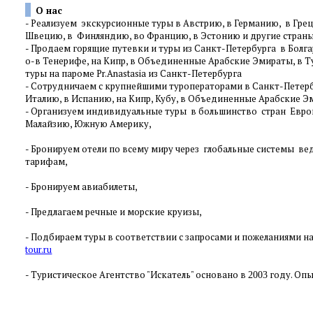
О нас
-
Реализуем экскурсионные туры в Австрию, в Германию, в Грец
Швецию, в Финляндию, во Францию, в Эстонию и другие стра
-
Продаем горящие путевки и туры из Санкт-Петербурга в Болгар
о-в Тенерифе, на Кипр, в Объединенные Арабские Эмираты, в Т
туры на пароме Pr.Anastasia из Санкт-Петербурга
-
Сотрудничаем с крупнейшими туроператорами в Санкт-Петербур
Италию, в Испанию, на Кипр, Кубу, в Объединенные Арабские Эм
-
Организуем индивидуальные туры в большинство стран Европы
Малайзию, Южную Америку,
-
Бронируем отели по всему миру через глобальные системы в
тарифам,
-
Бронируем авиабилеты,
-
Предлагаем речные и морские круизы,
- Подбираем туры в соответствии с запросами и пожеланиями на
tour.ru
- Туристическое Агентство "Искатель" основано в
году. Опы
2003