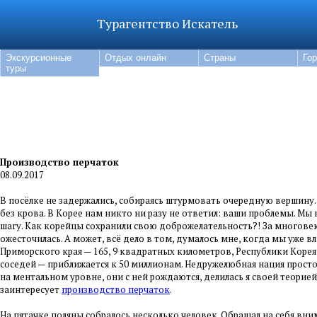
Турагентство Искатель
Экскурсионные
Отдых онлайн
Страны
Го
туры
Производство перчаток
08.09.2017
В посёлке не задержались, собираясь штурмовать очередную вершину.
без крова. В Корее нам никто ни разу не ответил: ваши проблемы. Мы
шагу. Как корейцы сохранили свою доброжелательность?! За многовек
ожесточилась. А может, всё дело в том, думалось мне, когда мы уже в
Приморского края — 165, 9 квадратных километров, Республики Корея 
соседей — приближается к 50 миллионам. Недружелюбная нация просто
на ментальном уровне, они с ней рождаются, делилась я своей теорие
заинтересует
производство перчаток
.
На пятачке поляны собралось несколько человек. Обращал на себя вн