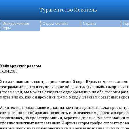
Турагентство Искатель
Экскурсионные
Отдых онлайн
Страны
Го
туры
Хейвардский разлом
16.04.2017
Это длинная зловещая трещина в земной коре. Вдоль подножия холмо
театральный центр и студенческие общежития («черный» юмор: ничег
(стоя на ней, вы можете оказаться одновременно по обе стороны ра
карте видно, как он проходит прямо между штангами северных ворот и
Архитекторы, создавшие в двадцатые годы прошлого века проект гра
совершенно не собирались позволять геологическим дефектам препят
зарождалась, но проектировщики, вероятно, знали о существовании 
противоположных направлениях. И архитекторы храбро спроектировал
разлома проходила прямо между ними. Каждая половина, думали про