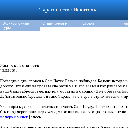
Турагентство Искатель
Экскурсионные
Отдых онлайн
Страны
Го
туры
Жизнь как она есть
13.02.2017
Последние дни провел в Сан-Паулу. Всякое наблюдал. Больше нехорош
дорогу. Это было не проявление расизма. В это время я как раз свой 
надо было забросить ее, шкурку, обратно в окошко? Я не обезьяна. Бро
Действительной, реальной такой красе, а не в ура-патриотически-угар
Увы, горы мусора — неотъемлемая часть Сан- Паулу. Центральные площ
Спят поддеревьями, церквями, магазинами, где угодно, только не п
подарки минск ]
здесь.
А вот тебе старичок лет семидесяти, крашеный в желтый цвет и разод