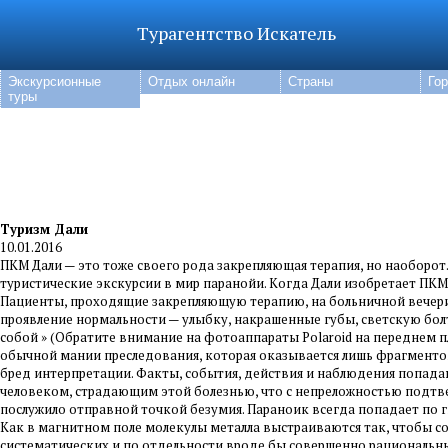
Турагентство Искатель
Экскурсионные
Отдых онлайн
Страны
Го
туры
Туризм Дали
10.01.2016
ПКМ Дали — это тоже своего рода закрепляющая терапия, но наоборот
туристические экскурсии в мир паранойи. Когда Дали изобретает ПК
Пациенты, проходящие закрепляющую терапию, на больничной вечери
проявление нормальности — улыбку, накрашенные губы, светскую бол
собой » (Обратите внимание на фотоаппараты Polaroid на переднем п
обычной мании преследования, которая оказывается лишь фрагментом 
бред интерпретации. Факты, события, действия и наблюдения попад
человеком, страдающим этой болезнью, что с непреложностью подтве
послужило отправной точкой безумия. Параноик всегда попадает по г
Как в магнитном поле молекулы металла выстраиваются так, чтобы с
систематических и по отдельности вроде бы совершенно рациональны