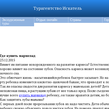
Турагентство Искатель
Экскурсионные
Отдых онлайн
Страны
Го
туры
Где купить мармелад
23.12.2015
Влияет ли питание новорожденного на развитие кариеса? Естественн
хорошо влияет на состояние зубов. Опасность кариеса может возник
ночного сна.
Это облегчает жизнь - насытившийся ребенок быстрее засыпает. Но на
рту ребенка изменяется кислотно-щелочной баланс, что приводит к 
Так ли опасны сладости для развития кариеса у маленьких детей? Дет
неполезная пища, и растущим зубам от нее только вред. После съеде
лучше всего
купить мармелад
ребенку, он также нравится детям, но б
Как защитить зубы малыша?
С первых дней после прорезывания зубов их надо чистить. Дети обыч
ребенку сложно объяснить пользу чистки зубов. На помощь придут яр