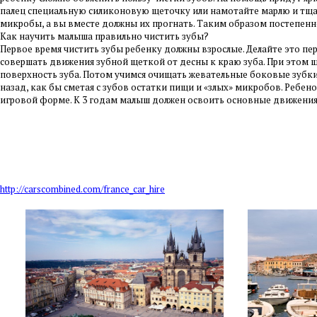
палец специальную силиконовую щеточку или намотайте марлю и тщате
микробы, а вы вместе должны их прогнать. Таким образом постепенн
Как научить малыша правильно чистить зубы?
Первое время чистить зубы ребенку должны взрослые. Делайте это пер
совершать движения зубной щеткой от десны к краю зуба. При этом 
поверхность зуба. Потом учимся очищать жевательные боковые зубки.
назад, как бы сметая с зубов остатки пищи и «злых» микробов. Ребен
игровой форме. К 3 годам малыш должен освоить основные движения
http://carscombined.com/france_car_hire