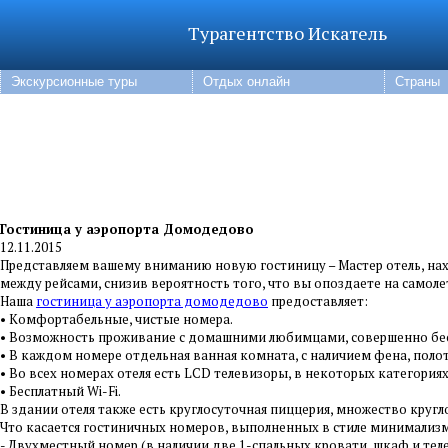
Турагентство Искатель
Экскурсионные туры
Отдых онлайн
Страны
Гостиница у аэропорта Домодедово
12.11.2015
Представляем вашему вниманию новую гостиницу – Мастер отель, нах
между рейсами, снизив вероятность того, что вы опоздаете на самол
Наша
гостиница у аэропорта домодедово
предоставляет:
• Комфортабельные, чистые номера.
• Возможность проживание с домашними любимцами, совершенно бе
• В каждом номере отдельная ванная комната, с наличием фена, поло
• Во всех номерах отеля есть LCD телевизоры, в некоторых категория
• Бесплатный Wi-Fi.
В здании отеля также есть круглосуточная пиццерия, множество кругл
Что касается гостиничных номеров, выполненных в стиле минимализм,
- Двухместный номер (в наличии две 1-спальных кровати, шкаф и тел