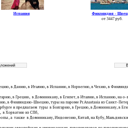
Испания
Финляндия - Швец
от
руб.
3447
ецию, в Данию, в Италию, в Испанию, в Норвегию, в Чехию, в Финля
арию, в Грецию, в Доминикану, в Египет, в Италию, в Испанию, на о
тию, в Финляндию-Швецию, туры на пароме Pr.Anastasia из Санкт-Пете
урге и предлагаем туры в Болгарию, в Грецию, в Доминикану, в Егип
, в Хорватию из СПб,
пы , а также в Доминикану, Индонезию, Китай, на Кубу, Мальдивск
ведущих европейских и американских туроператоров по туроператор