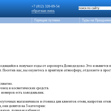
+7 (812) 320-09-54
обратная связь
Горящие путевки
Туры на Праздники
одящийся в получасе езды от аэропорта Домодедово. Это и является 
ет. Посетив нас, вы окунетесь в приятную атмосферу, отдохнете в пр
сплатно.
тенец и косметических средств.
х номеров есть холодильник.
осуточных магазинчиков и стоянка для клиентов отеля, напротив отел
 они делятся на 3 категории:
евизор, душевая кабинка).